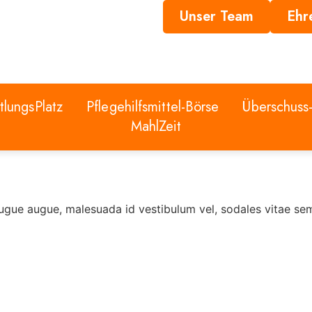
Unser Team
Ehr
tlungsPlatz
Pflegehilfsmittel-Börse
Überschuss
MahlZeit
augue augue, malesuada id vestibulum vel, sodales vitae s